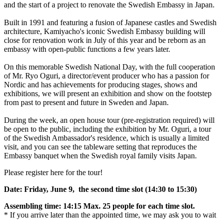
and the start of a project to renovate the Swedish Embassy in Japan.
Built in 1991 and featuring a fusion of Japanese castles and Swedish
architecture, Kamiyacho's iconic Swedish Embassy building will
close for renovation work in July of this year and be reborn as an
embassy with open-public functions a few years later.
On this memorable Swedish National Day, with the full cooperation
of Mr. Ryo Oguri, a director/event producer who has a passion for
Nordic and has achievements for producing stages, shows and
exhibitions, we will present an exhibition and show on the footstep
from past to present and future in Sweden and Japan.
During the week, an open house tour (pre-registration required) will
be open to the public, including the exhibition by Mr. Oguri, a tour
of the Swedish Ambassador's residence, which is usually a limited
visit, and you can see the tableware setting that reproduces the
Embassy banquet when the Swedish royal family visits Japan.
Please register here for the tour!
Date: Friday, June 9, the second time slot (14:30 to 15:30)
Assembling time: 14:15 Max. 25 people for each time
slot.
* If you arrive later than the appointed time, we may ask you to wait