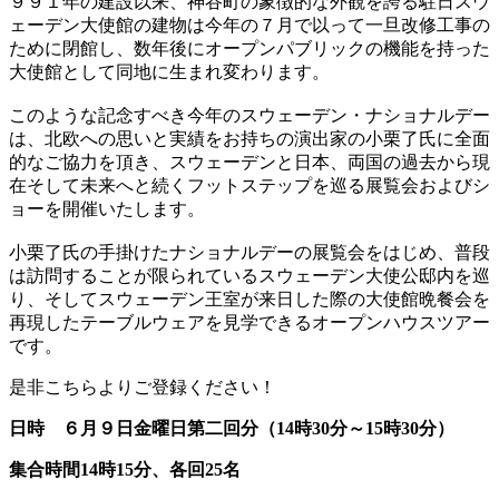
９９１年の建設以来、神谷町の象徴的な外観を誇る駐日スウ
ェーデン大使館の建物は今年の７月で以って一旦改修工事の
ために閉館し、数年後にオープンパブリックの機能を持った
大使館として同地に生まれ変わります。
このような記念すべき今年のスウェーデン・ナショナルデー
は、北欧への思いと実績をお持ちの演出家の小栗了氏に全面
的なご協力を頂き、スウェーデンと日本、両国の過去から現
在そして未来へと続くフットステップを巡る展覧会およびシ
ョーを開催いたします。
小栗了氏の手掛けたナショナルデーの展覧会をはじめ、普段
は訪問することが限られているスウェーデン大使公邸内を巡
り、そしてスウェーデン王室が来日した際の大使館晩餐会を
再現したテーブルウェアを見学できるオープンハウスツアー
です。
是非こちらよりご登録ください！
日時 ６月９日金曜日第二回分（14時30分～15時30分）
集合時間14時15分、各回25名